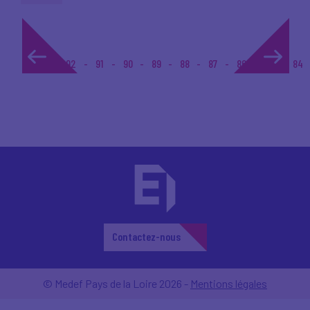
1...
92
91
90
89
88
87
86
85
84
Contactez-nous
© Medef Pays de la Loire 2026 -
Mentions légales