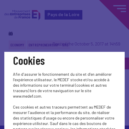
Pays de la Loire
Posted the October 5, 2017 at 14h59
ECONOMY
ENTREPRENEURSHIP - SME
Cookies
Back to topic
Afin d'assurer le fonctionnement du site et d'en améliorer
l'expérience utilisateur, le MEDEF stocke et/ou accède à
des informations sur votre terminal (cookies et autres
traceurs) lors de votre naviguation sur le site
www.medef.com.
Back to topic
Ces cookies et autres traceurs permettent au MEDEF de
mesurer l'audience et la performance du site, de réaliser
des statistiques d'usage ou encore de personnaliser votre
expérience utilisteur. Sauf dans le cas des boutons de
partage sur les réseaux sociaux, les informations stockées