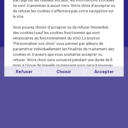
ne sont transmises à aucun tiers. Votre choix d'accepter ou
de refuser les cookies n'affectera pas votre navigation sur
le site.
Vous pouvez choisir d'accepter ou de refuser l'ensemble
des cookies (sauf les cookies fonctionnels qui sont
Contactez-nous
nécessaires au fonctionnement du site). Le bouton
'Personnaliser vos choix' vous permet par ailleurs de
paramétrer individuellement les finalités de traitement des
© Medef Pays de la Loire 2026 -
Mentions légales
cookies et traceurs que vous souhaitez accepter ou
refuser. Votre choix sera conservé pendant une durée de 6
mois à l'issue de laquelle ce message vous sera à nouveau
affiché..
Refuser
Choisir
Accepter
Vous pouvez modifier votre choix à tout moment en
cliquant sur le lien
'cookies'
en bas de page.