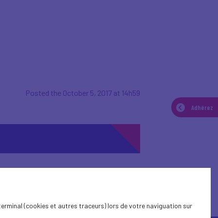
Posted the October 5, 2017 at 14h59
Adhérez
terminal (cookies et autres traceurs) lors de votre naviguation sur