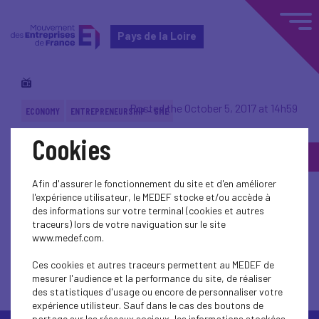
Pays de la Loire
Posted the October 5, 2017 at 14h59
ECONOMY
ENTREPRENEURSHIP - SME
Cookies
Back to topic
Afin d'assurer le fonctionnement du site et d'en améliorer
l'expérience utilisateur, le MEDEF stocke et/ou accède à
des informations sur votre terminal (cookies et autres
traceurs) lors de votre naviguation sur le site
www.medef.com.
Back to topic
Ces cookies et autres traceurs permettent au MEDEF de
mesurer l'audience et la performance du site, de réaliser
des statistiques d'usage ou encore de personnaliser votre
expérience utilisteur. Sauf dans le cas des boutons de
partage sur les réseaux sociaux, les informations stockées