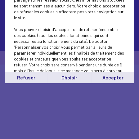
ne sont transmises à aucun tiers. Votre choix d'accepter ou
de refuser les cookies n'affectera pas votre navigation sur
le site.
Vous pouvez choisir d'accepter ou de refuser l'ensemble
des cookies (sauf les cookies fonctionnels qui sont
Contactez-nous
nécessaires au fonctionnement du site). Le bouton
'Personnaliser vos choix' vous permet par ailleurs de
paramétrer individuellement les finalités de traitement des
© Medef Pays de la Loire 2026 -
Mentions légales
cookies et traceurs que vous souhaitez accepter ou
refuser. Votre choix sera conservé pendant une durée de 6
mois à l'issue de laquelle ce message vous sera à nouveau
affiché..
Refuser
Choisir
Accepter
Vous pouvez modifier votre choix à tout moment en
cliquant sur le lien
'cookies'
en bas de page.