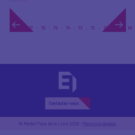
1...
77
76
75
74
73
72
71
70
69
Contactez-nous
© Medef Pays de la Loire 2026 -
Mentions légales