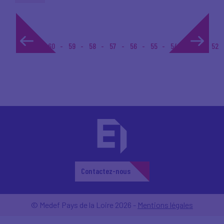
1...
60
59
58
57
56
55
54
53
52
Contactez-nous
© Medef Pays de la Loire 2026 -
Mentions légales