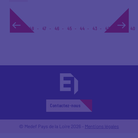
1...
48
47
46
45
44
43
42
41
40
Contactez-nous
© Medef Pays de la Loire 2026 -
Mentions légales