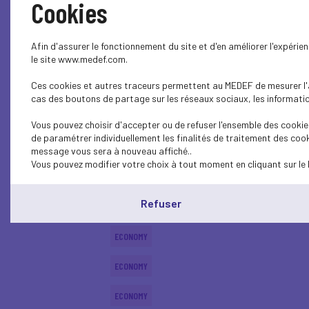
Cookies
ECONOMY
Afin d'assurer le fonctionnement du site et d'en améliorer l'expéri
ECONOMY
le site www.medef.com.
Ces cookies et autres traceurs permettent au MEDEF de mesurer l'au
ECONOMY
cas des boutons de partage sur les réseaux sociaux, les information
ECONOMY
Vous pouvez choisir d'accepter ou de refuser l'ensemble des cookies
de paramétrer individuellement les finalités de traitement des cook
ECONOMY
message vous sera à nouveau affiché..
Vous pouvez modifier votre choix à tout moment en cliquant sur le 
ECONOMY
Refuser
ECONOMY
ECONOMY
ECONOMY
ECONOMY