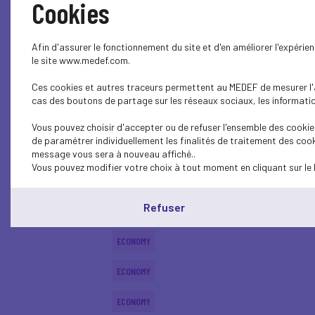
Cookies
ECONOMY
Afin d'assurer le fonctionnement du site et d'en améliorer l'expéri
ECONOMY
le site www.medef.com.
Ces cookies et autres traceurs permettent au MEDEF de mesurer l'au
ECONOMY
cas des boutons de partage sur les réseaux sociaux, les information
ECONOMY
Vous pouvez choisir d'accepter ou de refuser l'ensemble des cookies
de paramétrer individuellement les finalités de traitement des cook
ECONOMY
message vous sera à nouveau affiché..
Vous pouvez modifier votre choix à tout moment en cliquant sur le 
ECONOMY
Refuser
ECONOMY
ECONOMY
ECONOMY
ECONOMY