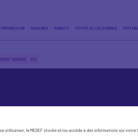
COMMUNICATION
MAGAZINES
MANDATS
PÉPITES DE L'ALTERNANCE
PARTENA
PEMENT DURABLE
RSE
ence utilisateur, le MEDEF stocke et/ou accède à des informations sur votre 