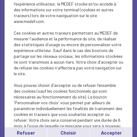
l'expérience utilisateur, le MEDEF stocke et/ou accède à
des informations sur votre terminal (cookies et autres
traceurs) lors de votre naviguation sur le site
ÉCONOMIE
www.medef.com.
Réforme du financement de la sécurité sociale
Ces cookies et autres traceurs permettent au MEDEF de
: les propositions...
mesurer l'audience et la performance du site, de réaliser
des statistiques d'usage ou encore de personnaliser votre
expérience utilisteur. Sauf dans le cas des boutons de
Lire l'article
partage sur les réseaux sociaux, les informations stockées
ne sont transmises à aucun tiers. Votre choix d'accepter ou
de refuser les cookies n'affectera pas votre navigation sur
le site.
Vous pouvez choisir d'accepter ou de refuser l'ensemble
ÉCONOMIE
des cookies (sauf les cookies fonctionnels qui sont
nécessaires au fonctionnement du site). Le bouton
REF Souveraineté - Accélérer ou (encore)
'Personnaliser vos choix' vous permet par ailleurs de
décrocher - lundi 29...
paramétrer individuellement les finalités de traitement des
cookies et traceurs que vous souhaitez accepter ou
refuser. Votre choix sera conservé pendant une durée de 6
Lire l'article
mois à l'issue de laquelle ce message vous sera à nouveau
affiché..
Refuser
Choisir
Accepter