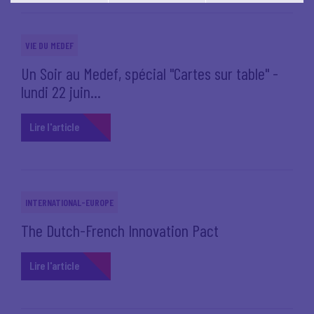
Vous pouvez modifier votre choix à tout moment en
cliquant sur le lien
'cookies'
en bas de page.
VIE DU MEDEF
Un Soir au Medef, spécial "Cartes sur table" -
lundi 22 juin...
Lire l'article
INTERNATIONAL-EUROPE
The Dutch-French Innovation Pact
Lire l'article