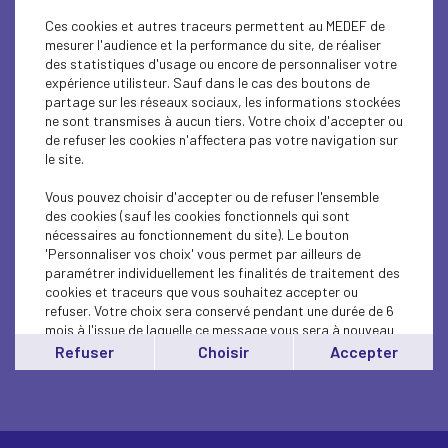
Ces cookies et autres traceurs permettent au MEDEF de
mesurer l'audience et la performance du site, de réaliser
des statistiques d'usage ou encore de personnaliser votre
expérience utilisteur. Sauf dans le cas des boutons de
partage sur les réseaux sociaux, les informations stockées
ne sont transmises à aucun tiers. Votre choix d'accepter ou
de refuser les cookies n'affectera pas votre navigation sur
le site.
Accompagnement et
Vous pouvez choisir d'accepter ou de refuser l'ensemble
des cookies (sauf les cookies fonctionnels qui sont
prévention des
nécessaires au fonctionnement du site). Le bouton
'Personnaliser vos choix' vous permet par ailleurs de
difficultés des
paramétrer individuellement les finalités de traitement des
cookies et traceurs que vous souhaitez accepter ou
entreprises
refuser. Votre choix sera conservé pendant une durée de 6
mois à l'issue de laquelle ce message vous sera à nouveau
affiché..
Refuser
Choisir
Accepter
Vous pouvez modifier votre choix à tout moment en
cliquant sur le lien
'cookies'
en bas de page.