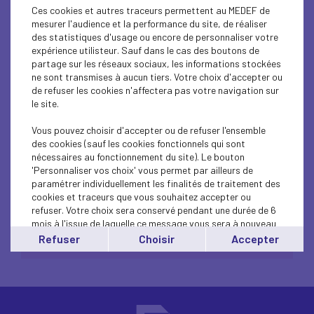
Ces cookies et autres traceurs permettent au MEDEF de
mesurer l'audience et la performance du site, de réaliser
des statistiques d'usage ou encore de personnaliser votre
expérience utilisteur. Sauf dans le cas des boutons de
partage sur les réseaux sociaux, les informations stockées
ne sont transmises à aucun tiers. Votre choix d'accepter ou
de refuser les cookies n'affectera pas votre navigation sur
le site.
Magazine numéro 28 -
Vous pouvez choisir d'accepter ou de refuser l'ensemble
des cookies (sauf les cookies fonctionnels qui sont
Demain ne meurt jamais
nécessaires au fonctionnement du site). Le bouton
'Personnaliser vos choix' vous permet par ailleurs de
paramétrer individuellement les finalités de traitement des
cookies et traceurs que vous souhaitez accepter ou
refuser. Votre choix sera conservé pendant une durée de 6
mois à l'issue de laquelle ce message vous sera à nouveau
affiché..
mag28 - novembre 2023
Refuser
Choisir
Accepter
Vous pouvez modifier votre choix à tout moment en
cliquant sur le lien
'cookies'
en bas de page.