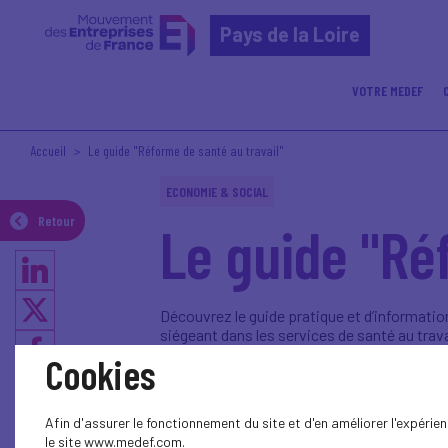
Pays de la Loire
VOTRE MEDEF
Accueil
Le guide "Réforme de santé au travail"
ECONOMIE & SOCIAL
Retour
Le guide "Ré
Découvrez le guide pratique et d’informati
siégeant dans les services de santé au trava
Cookies
Guide reforme sante au travail MEDEF 
Afin d'assurer le fonctionnement du site et d'en améliorer l'expéri
le site www.medef.com.