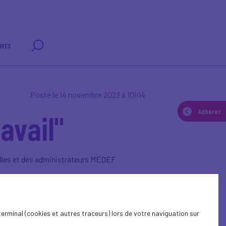
IRES
Posté le 14 novembre 2023 à 10h14
Adhérez
avail"
nelles et des administrateurs MEDEF
terminal (cookies et autres traceurs) lors de votre naviguation sur