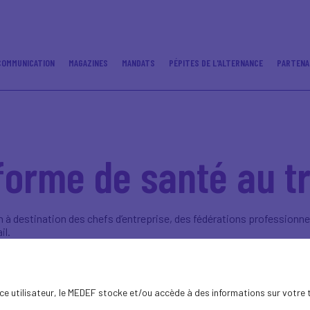
COMMUNICATION
MAGAZINES
MANDATS
PÉPITES DE L'ALTERNANCE
PARTENA
forme de santé au tr
on à destination des chefs d’entreprise, des fédérations profession
il.
06-10-2023
ence utilisateur, le MEDEF stocke et/ou accède à des informations sur votre 