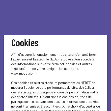
Cookies
Fédérer pour agir et
partager
Afin d'assurer le fonctionnement du site et d'en améliorer
l'expérience utilisateur, le MEDEF stocke et/ou accède à
des informations sur votre terminal (cookies et autres
traceurs) lors de votre naviguation sur le site
www.medef.com.
Ces cookies et autres traceurs permettent au MEDEF de
mesurer l'audience et la performance du site, de réaliser
Fédérer pour Agir et Partager : la raison d'être du
des statistiques d'usage ou encore de personnaliser votre
MEDEF Pays de la Loire
expérience utilisteur. Sauf dans le cas des boutons de
partage sur les réseaux sociaux, les informations stockées
ne sont transmises à aucun tiers. Votre choix d'accepter ou
de refuser les cookies n'affectera pas votre navigation sur