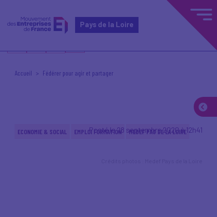
Pays de la Loire
Accueil
Fédérer pour agir et partager
Posté le 28 septembre 2020 à 12h41
ECONOMIE & SOCIAL
EMPLOI FORMATION
MEDEF PAS DE LA LOIRE
Crédits photos : Medef Pays de la Loire