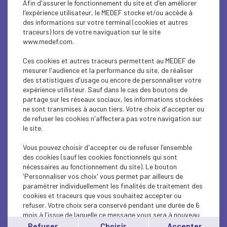
Afin d'assurer le fonctionnement du site et d'en améliorer
SOCIAL
l'expérience utilisateur, le MEDEF stocke et/ou accède à
des informations sur votre terminal (cookies et autres
CSR
traceurs) lors de votre naviguation sur le site
www.medef.com.
SOCIAL
Ces cookies et autres traceurs permettent au MEDEF de
PARITY-DIVERSITY
mesurer l'audience et la performance du site, de réaliser
des statistiques d'usage ou encore de personnaliser votre
expérience utilisteur. Sauf dans le cas des boutons de
ECONOMY
partage sur les réseaux sociaux, les informations stockées
ne sont transmises à aucun tiers. Votre choix d'accepter ou
ECONOMY
de refuser les cookies n'affectera pas votre navigation sur
le site.
SOCIAL
Vous pouvez choisir d'accepter ou de refuser l'ensemble
MEDEF LIFE
des cookies (sauf les cookies fonctionnels qui sont
nécessaires au fonctionnement du site). Le bouton
'Personnaliser vos choix' vous permet par ailleurs de
MEDEF LIFE
paramétrer individuellement les finalités de traitement des
cookies et traceurs que vous souhaitez accepter ou
MEDEF LIFE
refuser. Votre choix sera conservé pendant une durée de 6
mois à l'issue de laquelle ce message vous sera à nouveau
ECONOMY
affiché..
Refuser
Choisir
Accepter