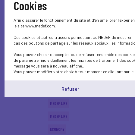
Cookies
CSR
Afin d'assurer le fonctionnement du site et d'en améliorer l'expéri
SOCIAL
le site www.medef.com.
Ces cookies et autres traceurs permettent au MEDEF de mesurer l'au
PARITY-DIVERSITY
cas des boutons de partage sur les réseaux sociaux, les information
ECONOMY
Vous pouvez choisir d'accepter ou de refuser l'ensemble des cookies
de paramétrer individuellement les finalités de traitement des cook
ECONOMY
message vous sera à nouveau affiché..
Vous pouvez modifier votre choix à tout moment en cliquant sur le 
SOCIAL
Refuser
MEDEF LIFE
MEDEF LIFE
MEDEF LIFE
ECONOMY