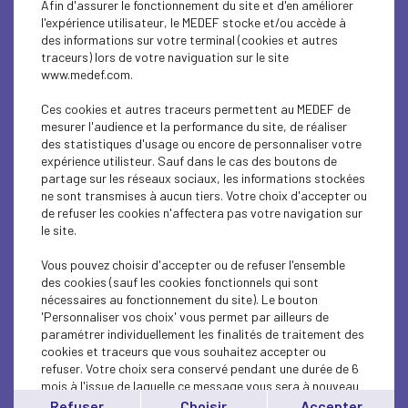
Afin d'assurer le fonctionnement du site et d'en améliorer
SOCIAL
l'expérience utilisateur, le MEDEF stocke et/ou accède à
des informations sur votre terminal (cookies et autres
CSR
traceurs) lors de votre naviguation sur le site
www.medef.com.
SOCIAL
Ces cookies et autres traceurs permettent au MEDEF de
PARITY-DIVERSITY
mesurer l'audience et la performance du site, de réaliser
des statistiques d'usage ou encore de personnaliser votre
expérience utilisteur. Sauf dans le cas des boutons de
ECONOMY
partage sur les réseaux sociaux, les informations stockées
ne sont transmises à aucun tiers. Votre choix d'accepter ou
ECONOMY
de refuser les cookies n'affectera pas votre navigation sur
le site.
SOCIAL
Vous pouvez choisir d'accepter ou de refuser l'ensemble
MEDEF LIFE
des cookies (sauf les cookies fonctionnels qui sont
nécessaires au fonctionnement du site). Le bouton
'Personnaliser vos choix' vous permet par ailleurs de
MEDEF LIFE
paramétrer individuellement les finalités de traitement des
cookies et traceurs que vous souhaitez accepter ou
MEDEF LIFE
refuser. Votre choix sera conservé pendant une durée de 6
mois à l'issue de laquelle ce message vous sera à nouveau
ECONOMY
affiché..
Refuser
Choisir
Accepter