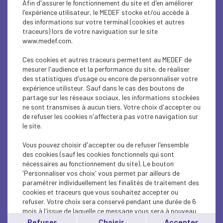
Afin d'assurer le fonctionnement du site et d'en améliorer
SOCIAL
l'expérience utilisateur, le MEDEF stocke et/ou accède à
des informations sur votre terminal (cookies et autres
CSR
traceurs) lors de votre naviguation sur le site
www.medef.com.
SOCIAL
Ces cookies et autres traceurs permettent au MEDEF de
PARITY-DIVERSITY
mesurer l'audience et la performance du site, de réaliser
des statistiques d'usage ou encore de personnaliser votre
expérience utilisteur. Sauf dans le cas des boutons de
ECONOMY
partage sur les réseaux sociaux, les informations stockées
ne sont transmises à aucun tiers. Votre choix d'accepter ou
ECONOMY
de refuser les cookies n'affectera pas votre navigation sur
le site.
SOCIAL
Vous pouvez choisir d'accepter ou de refuser l'ensemble
MEDEF LIFE
des cookies (sauf les cookies fonctionnels qui sont
nécessaires au fonctionnement du site). Le bouton
'Personnaliser vos choix' vous permet par ailleurs de
MEDEF LIFE
paramétrer individuellement les finalités de traitement des
cookies et traceurs que vous souhaitez accepter ou
MEDEF LIFE
refuser. Votre choix sera conservé pendant une durée de 6
mois à l'issue de laquelle ce message vous sera à nouveau
ECONOMY
affiché..
Refuser
Choisir
Accepter