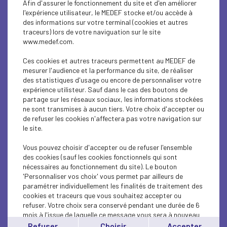
Afin d'assurer le fonctionnement du site et d'en améliorer
SOCIAL
l'expérience utilisateur, le MEDEF stocke et/ou accède à
des informations sur votre terminal (cookies et autres
CSR
traceurs) lors de votre naviguation sur le site
www.medef.com.
SOCIAL
Ces cookies et autres traceurs permettent au MEDEF de
PARITY-DIVERSITY
mesurer l'audience et la performance du site, de réaliser
des statistiques d'usage ou encore de personnaliser votre
expérience utilisteur. Sauf dans le cas des boutons de
ECONOMY
partage sur les réseaux sociaux, les informations stockées
ne sont transmises à aucun tiers. Votre choix d'accepter ou
ECONOMY
de refuser les cookies n'affectera pas votre navigation sur
le site.
SOCIAL
Vous pouvez choisir d'accepter ou de refuser l'ensemble
MEDEF LIFE
des cookies (sauf les cookies fonctionnels qui sont
nécessaires au fonctionnement du site). Le bouton
'Personnaliser vos choix' vous permet par ailleurs de
MEDEF LIFE
paramétrer individuellement les finalités de traitement des
cookies et traceurs que vous souhaitez accepter ou
MEDEF LIFE
refuser. Votre choix sera conservé pendant une durée de 6
mois à l'issue de laquelle ce message vous sera à nouveau
ECONOMY
affiché..
Refuser
Choisir
Accepter