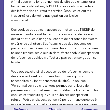
Afin d'assurer le fonctionnement du site et d'en améliorer
SOCIAL
l'expérience utilisateur, le MEDEF stocke et/ou accède à
des informations sur votre terminal (cookies et autres
CSR
traceurs) lors de votre naviguation sur le site
www.medef.com.
SOCIAL
Ces cookies et autres traceurs permettent au MEDEF de
PARITY-DIVERSITY
mesurer l'audience et la performance du site, de réaliser
des statistiques d'usage ou encore de personnaliser votre
expérience utilisteur. Sauf dans le cas des boutons de
ECONOMY
partage sur les réseaux sociaux, les informations stockées
ne sont transmises à aucun tiers. Votre choix d'accepter ou
ECONOMY
de refuser les cookies n'affectera pas votre navigation sur
le site.
SOCIAL
Vous pouvez choisir d'accepter ou de refuser l'ensemble
MEDEF LIFE
des cookies (sauf les cookies fonctionnels qui sont
nécessaires au fonctionnement du site). Le bouton
'Personnaliser vos choix' vous permet par ailleurs de
MEDEF LIFE
paramétrer individuellement les finalités de traitement des
cookies et traceurs que vous souhaitez accepter ou
MEDEF LIFE
refuser. Votre choix sera conservé pendant une durée de 6
mois à l'issue de laquelle ce message vous sera à nouveau
ECONOMY
affiché..
Refuser
Choisir
Accepter