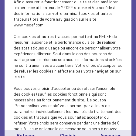
Afin d'assurer le fonctionnement du site et d'en améliorer
SOCIAL
l'expérience utilisateur, le MEDEF stocke et/ou accède à
des informations sur votre terminal (cookies et autres
CSR
traceurs) lors de votre naviguation sur le site
www.medef.com.
SOCIAL
Ces cookies et autres traceurs permettent au MEDEF de
PARITY-DIVERSITY
mesurer l'audience et la performance du site, de réaliser
des statistiques d'usage ou encore de personnaliser votre
expérience utilisteur. Sauf dans le cas des boutons de
ECONOMY
partage sur les réseaux sociaux, les informations stockées
ne sont transmises à aucun tiers. Votre choix d'accepter ou
ECONOMY
de refuser les cookies n'affectera pas votre navigation sur
le site.
SOCIAL
Vous pouvez choisir d'accepter ou de refuser l'ensemble
MEDEF LIFE
des cookies (sauf les cookies fonctionnels qui sont
nécessaires au fonctionnement du site). Le bouton
'Personnaliser vos choix' vous permet par ailleurs de
MEDEF LIFE
paramétrer individuellement les finalités de traitement des
cookies et traceurs que vous souhaitez accepter ou
MEDEF LIFE
refuser. Votre choix sera conservé pendant une durée de 6
mois à l'issue de laquelle ce message vous sera à nouveau
ECONOMY
affiché..
Refuser
Choisir
Accepter