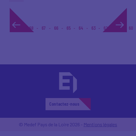
1...
68
67
66
65
64
63
62
61
60
Contactez-nous
© Medef Pays de la Loire 2026 -
Mentions légales