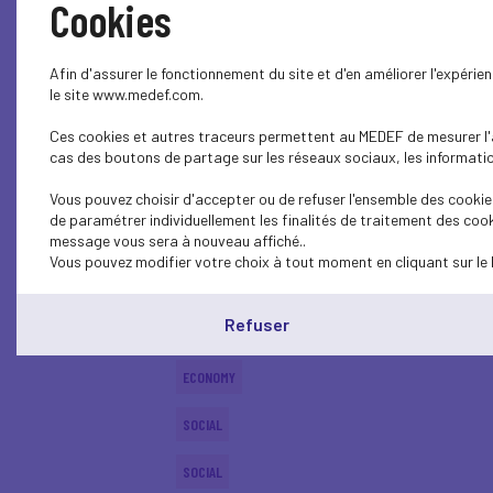
Cookies
ECONOMY
Afin d'assurer le fonctionnement du site et d'en améliorer l'expéri
SOCIAL
le site www.medef.com.
Ces cookies et autres traceurs permettent au MEDEF de mesurer l'au
SOCIAL
cas des boutons de partage sur les réseaux sociaux, les information
ECONOMY
Vous pouvez choisir d'accepter ou de refuser l'ensemble des cookies
de paramétrer individuellement les finalités de traitement des cook
ECONOMY
message vous sera à nouveau affiché..
Vous pouvez modifier votre choix à tout moment en cliquant sur le 
SOCIAL
Refuser
SOCIAL
ECONOMY
SOCIAL
SOCIAL