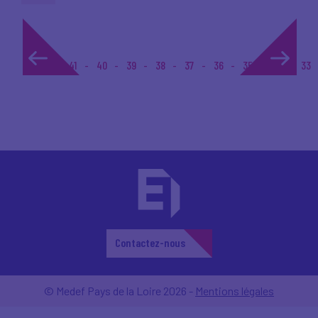
1...
41
40
39
38
37
36
35
34
33
Contactez-nous
© Medef Pays de la Loire 2026 -
Mentions légales