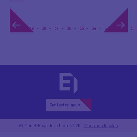
1...
39
38
37
36
35
34
33
32
31
Contactez-nous
© Medef Pays de la Loire 2026 -
Mentions légales