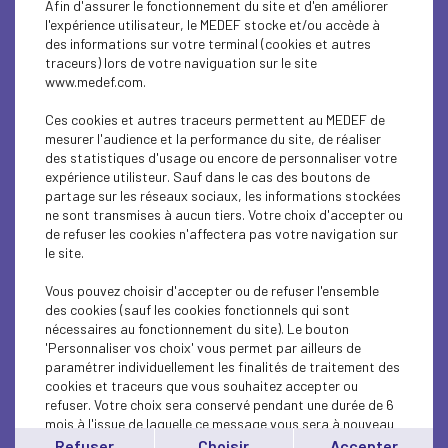
Afin d'assurer le fonctionnement du site et d'en améliorer
ECONOMY
l'expérience utilisateur, le MEDEF stocke et/ou accède à
des informations sur votre terminal (cookies et autres
INTERNATIONAL - EUROPE
traceurs) lors de votre naviguation sur le site
www.medef.com.
ECONOMY
Ces cookies et autres traceurs permettent au MEDEF de
ECONOMY
mesurer l'audience et la performance du site, de réaliser
des statistiques d'usage ou encore de personnaliser votre
expérience utilisteur. Sauf dans le cas des boutons de
ECONOMY
partage sur les réseaux sociaux, les informations stockées
ne sont transmises à aucun tiers. Votre choix d'accepter ou
ECONOMY
de refuser les cookies n'affectera pas votre navigation sur
le site.
ECONOMY
Vous pouvez choisir d'accepter ou de refuser l'ensemble
ECONOMY
des cookies (sauf les cookies fonctionnels qui sont
nécessaires au fonctionnement du site). Le bouton
'Personnaliser vos choix' vous permet par ailleurs de
ECONOMY
paramétrer individuellement les finalités de traitement des
cookies et traceurs que vous souhaitez accepter ou
ECONOMY
refuser. Votre choix sera conservé pendant une durée de 6
mois à l'issue de laquelle ce message vous sera à nouveau
ECONOMY
affiché..
Refuser
Choisir
Accepter