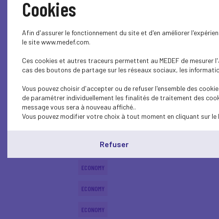
Cookies
INTERNATIONAL - EUROPE
Afin d'assurer le fonctionnement du site et d'en améliorer l'expéri
ECONOMY
le site www.medef.com.
Ces cookies et autres traceurs permettent au MEDEF de mesurer l'au
ECONOMY
cas des boutons de partage sur les réseaux sociaux, les information
ECONOMY
Vous pouvez choisir d'accepter ou de refuser l'ensemble des cookies
de paramétrer individuellement les finalités de traitement des cook
ECONOMY
message vous sera à nouveau affiché..
Vous pouvez modifier votre choix à tout moment en cliquant sur le 
ECONOMY
Refuser
ECONOMY
ECONOMY
ECONOMY
ECONOMY