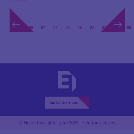
1...
88
87
86
85
84
83
82
81
80
Contactez-nous
© Medef Pays de la Loire 2026 -
Mentions légales