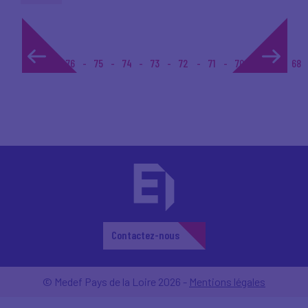
1...
76
75
74
73
72
71
70
69
68
Contactez-nous
© Medef Pays de la Loire 2026 -
Mentions légales