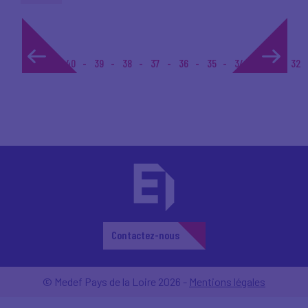
1...
40
39
38
37
36
35
34
33
32
Contactez-nous
© Medef Pays de la Loire 2026 -
Mentions légales