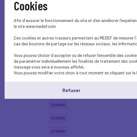
Cookies
ECONOMY
Afin d'assurer le fonctionnement du site et d'en améliorer l'expéri
ECONOMY
le site www.medef.com.
Ces cookies et autres traceurs permettent au MEDEF de mesurer l'au
ECONOMY
cas des boutons de partage sur les réseaux sociaux, les information
ECONOMY
Vous pouvez choisir d'accepter ou de refuser l'ensemble des cookies
de paramétrer individuellement les finalités de traitement des cook
SOCIAL
message vous sera à nouveau affiché..
Vous pouvez modifier votre choix à tout moment en cliquant sur le 
ECONOMY
Refuser
ECONOMY
ECONOMY
ECONOMY
ECONOMY