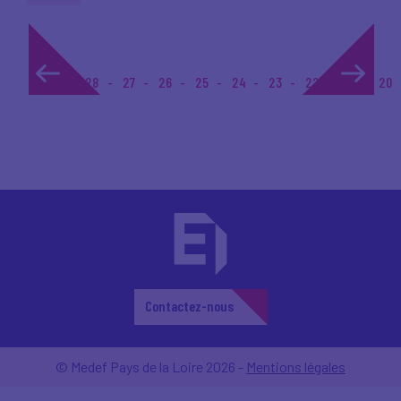
1...
28
27
26
25
24
23
22
21
20
Contactez-nous
© Medef Pays de la Loire 2026 -
Mentions légales