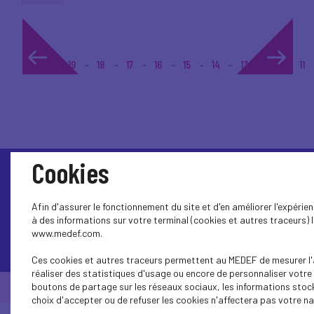
1...
19
18
17
16
15
14
13
12
11
Cookies
Afin d'assurer le fonctionnement du site et d'en améliorer l'expéri
à des informations sur votre terminal (cookies et autres traceurs) l
www.medef.com.
Contactez-nous
Ces cookies et autres traceurs permettent au MEDEF de mesurer l'a
réaliser des statistiques d'usage ou encore de personnaliser votre 
boutons de partage sur les réseaux sociaux, les informations stoc
© Medef Pays de la Loire 2026 -
Mentions légales
choix d'accepter ou de refuser les cookies n'affectera pas votre nav