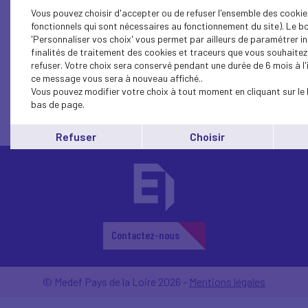
Vous pouvez choisir d'accepter ou de refuser l'ensemble des cookie
fonctionnels qui sont nécessaires au fonctionnement du site). Le b
'Personnaliser vos choix' vous permet par ailleurs de paramétrer in
finalités de traitement des cookies et traceurs que vous souhaite
1...
15
14
13
12
11
10
9
8
7
refuser. Votre choix sera conservé pendant une durée de 6 mois à l'
ce message vous sera à nouveau affiché..
Vous pouvez modifier votre choix à tout moment en cliquant sur le 
bas de page.
Refuser
Choisir
Contactez-nous
© Medef Pays de la Loire 2026 -
Mentions légales