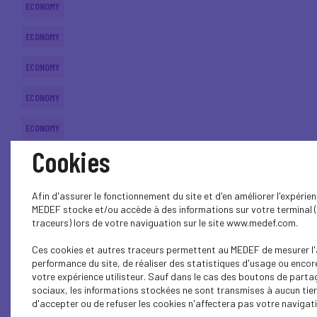
ECONOMY
ECONOMY
ECONOMY
ECONOMY
ECONOMY
Cookies
SOCIAL
ECONOMY
Afin d'assurer le fonctionnement du site et d'en améliorer l'expérienc
MEDEF stocke et/ou accède à des informations sur votre terminal 
ECONOMY
traceurs) lors de votre naviguation sur le site www.medef.com.
Ces cookies et autres traceurs permettent au MEDEF de mesurer l'
ECONOMY
performance du site, de réaliser des statistiques d'usage ou encor
votre expérience utilisteur. Sauf dans le cas des boutons de parta
ECONOMY
sociaux, les informations stockées ne sont transmises à aucun tier
d'accepter ou de refuser les cookies n'affectera pas votre navigatio
ECONOMY