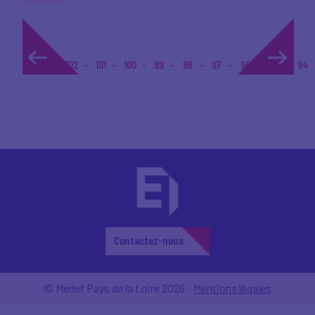
1...
102
101
100
99
98
97
96
95
94
Contactez-nous
© Medef Pays de la Loire 2026 -
Mentions légales