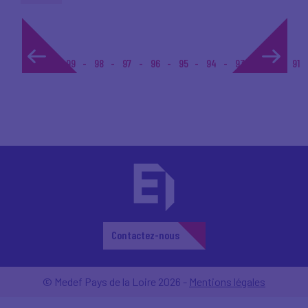
1...
99
98
97
96
95
94
93
92
91
Contactez-nous
© Medef Pays de la Loire 2026 -
Mentions légales