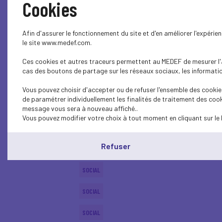
Cookies
ECONOMY
Afin d'assurer le fonctionnement du site et d'en améliorer l'expéri
SOCIAL
le site www.medef.com.
Ces cookies et autres traceurs permettent au MEDEF de mesurer l'au
PROFESSIONAL TRAINING
cas des boutons de partage sur les réseaux sociaux, les information
SOCIAL
Vous pouvez choisir d'accepter ou de refuser l'ensemble des cookies
de paramétrer individuellement les finalités de traitement des cook
SOCIAL
message vous sera à nouveau affiché..
Vous pouvez modifier votre choix à tout moment en cliquant sur le 
SOCIAL
Refuser
SOCIAL
SOCIAL
SOCIAL
SOCIAL