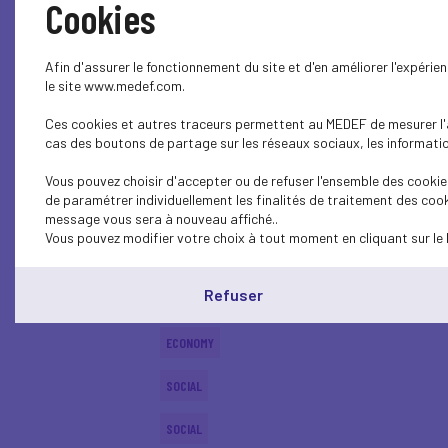
Cookies
ECONOMY
Afin d'assurer le fonctionnement du site et d'en améliorer l'expéri
SOCIAL
le site www.medef.com.
Ces cookies et autres traceurs permettent au MEDEF de mesurer l'au
ECONOMY
cas des boutons de partage sur les réseaux sociaux, les information
SOCIAL
Vous pouvez choisir d'accepter ou de refuser l'ensemble des cookies
de paramétrer individuellement les finalités de traitement des cook
SOCIAL
message vous sera à nouveau affiché..
Vous pouvez modifier votre choix à tout moment en cliquant sur le 
SOCIAL
Refuser
SOCIAL
ECONOMY
SOCIAL
SOCIAL