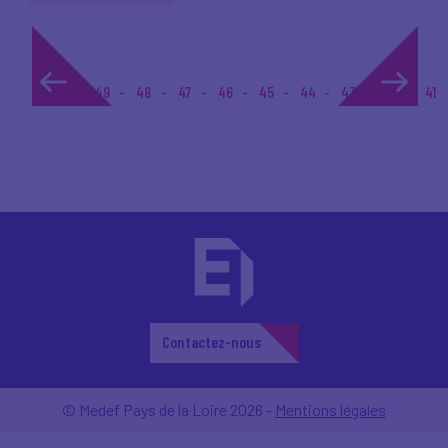
1...
49
48
47
46
45
44
43
42
41
Contactez-nous
© Medef Pays de la Loire 2026 -
Mentions légales