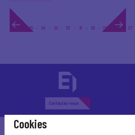
1...
35
34
33
32
31
30
29
28
27
Contactez-nous
Cookies
© Medef Pays de la Loire 2026 -
Mentions légales