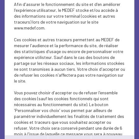
INTERNATIONAL - EUROPE
Afin d'assurer le fonctionnement du site et d'en améliorer
l'expérience utilisateur, le MEDEF stocke et/ou accède à
INTERNATIONAL - EUROPE
des informations sur votre terminal (cookies et autres
traceurs) lors de votre naviguation sur le site
www.medef.com.
ECONOMY
Ces cookies et autres traceurs permettent au MEDEF de
ECONOMY
mesurer l'audience et la performance du site, de réaliser
des statistiques d'usage ou encore de personnaliser votre
INTERNATIONAL - EUROPE
expérience utilisteur. Sauf dans le cas des boutons de
partage sur les réseaux sociaux, les informations stockées
ne sont transmises à aucun tiers. Votre choix d'accepter ou
ECONOMY
de refuser les cookies n'affectera pas votre navigation sur
le site.
INTERNATIONAL - EUROPE
Vous pouvez choisir d'accepter ou de refuser l'ensemble
INTERNATIONAL - EUROPE
des cookies (sauf les cookies fonctionnels qui sont
nécessaires au fonctionnement du site). Le bouton
INTERNATIONAL - EUROPE
'Personnaliser vos choix' vous permet par ailleurs de
paramétrer individuellement les finalités de traitement des
cookies et traceurs que vous souhaitez accepter ou
INTERNATIONAL - EUROPE
refuser. Votre choix sera conservé pendant une durée de 6
mois à l'issue de laquelle ce message vous sera à nouveau
INTERNATIONAL - EUROPE