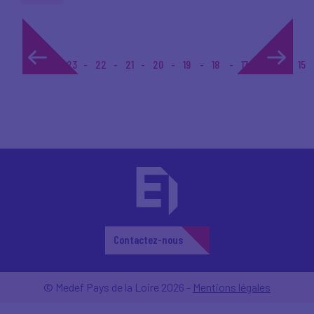
1...
23
22
21
20
19
18
17
16
15
Contactez-nous
© Medef Pays de la Loire 2026 -
Mentions légales