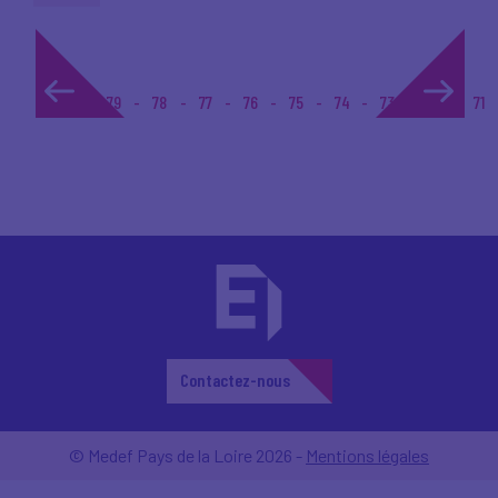
1...
79
78
77
76
75
74
73
72
71
Contactez-nous
© Medef Pays de la Loire 2026 -
Mentions légales