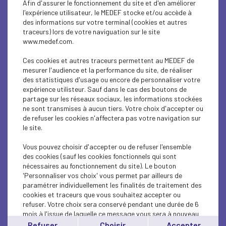
Afin d'assurer le fonctionnement du site et d'en améliorer
SUSTAINABLE DEVELOPMENT
l'expérience utilisateur, le MEDEF stocke et/ou accède à
des informations sur votre terminal (cookies et autres
SUSTAINABLE DEVELOPMENT
traceurs) lors de votre naviguation sur le site
www.medef.com.
SUSTAINABLE DEVELOPMENT
Ces cookies et autres traceurs permettent au MEDEF de
SOCIAL
mesurer l'audience et la performance du site, de réaliser
des statistiques d'usage ou encore de personnaliser votre
expérience utilisteur. Sauf dans le cas des boutons de
SUSTAINABLE DEVELOPMENT
partage sur les réseaux sociaux, les informations stockées
ne sont transmises à aucun tiers. Votre choix d'accepter ou
INTERNATIONAL - EUROPE
de refuser les cookies n'affectera pas votre navigation sur
le site.
SUSTAINABLE DEVELOPMENT
Vous pouvez choisir d'accepter ou de refuser l'ensemble
ECONOMY
des cookies (sauf les cookies fonctionnels qui sont
nécessaires au fonctionnement du site). Le bouton
'Personnaliser vos choix' vous permet par ailleurs de
ECONOMY
paramétrer individuellement les finalités de traitement des
cookies et traceurs que vous souhaitez accepter ou
INTERNATIONAL - EUROPE
refuser. Votre choix sera conservé pendant une durée de 6
mois à l'issue de laquelle ce message vous sera à nouveau
INTERNATIONAL - EUROPE
affiché..
Refuser
Choisir
Accepter