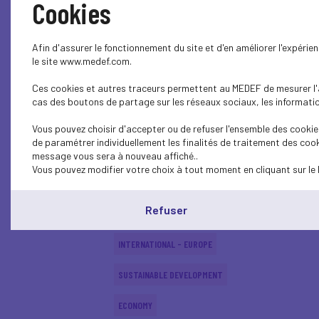
Cookies
SUSTAINABLE DEVELOPMENT
Afin d'assurer le fonctionnement du site et d'en améliorer l'expéri
INTERNATIONAL - EUROPE
le site www.medef.com.
Ces cookies et autres traceurs permettent au MEDEF de mesurer l'au
INTERNATIONAL - EUROPE
cas des boutons de partage sur les réseaux sociaux, les information
SUSTAINABLE DEVELOPMENT
Vous pouvez choisir d'accepter ou de refuser l'ensemble des cookies
de paramétrer individuellement les finalités de traitement des cook
SOCIAL
message vous sera à nouveau affiché..
Vous pouvez modifier votre choix à tout moment en cliquant sur le 
ECONOMY
Refuser
INTERNATIONAL - EUROPE
INTERNATIONAL - EUROPE
SUSTAINABLE DEVELOPMENT
ECONOMY