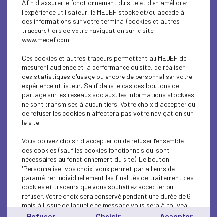
Afin d'assurer le fonctionnement du site et d'en améliorer
SUSTAINABLE DEVELOPMENT
l'expérience utilisateur, le MEDEF stocke et/ou accède à
des informations sur votre terminal (cookies et autres
SUSTAINABLE DEVELOPMENT
traceurs) lors de votre naviguation sur le site
www.medef.com.
INTERNATIONAL - EUROPE
Ces cookies et autres traceurs permettent au MEDEF de
INTERNATIONAL - EUROPE
mesurer l'audience et la performance du site, de réaliser
des statistiques d'usage ou encore de personnaliser votre
expérience utilisteur. Sauf dans le cas des boutons de
SUSTAINABLE DEVELOPMENT
partage sur les réseaux sociaux, les informations stockées
ne sont transmises à aucun tiers. Votre choix d'accepter ou
SOCIAL
de refuser les cookies n'affectera pas votre navigation sur
le site.
ECONOMY
Vous pouvez choisir d'accepter ou de refuser l'ensemble
INTERNATIONAL - EUROPE
des cookies (sauf les cookies fonctionnels qui sont
nécessaires au fonctionnement du site). Le bouton
'Personnaliser vos choix' vous permet par ailleurs de
INTERNATIONAL - EUROPE
paramétrer individuellement les finalités de traitement des
cookies et traceurs que vous souhaitez accepter ou
SUSTAINABLE DEVELOPMENT
refuser. Votre choix sera conservé pendant une durée de 6
mois à l'issue de laquelle ce message vous sera à nouveau
ECONOMY
affiché..
Refuser
Choisir
Accepter