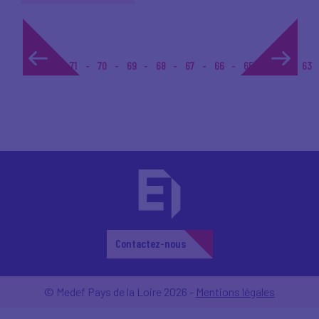
1...
71
70
69
68
67
66
65
64
63
Contactez-nous
© Medef Pays de la Loire 2026 -
Mentions légales