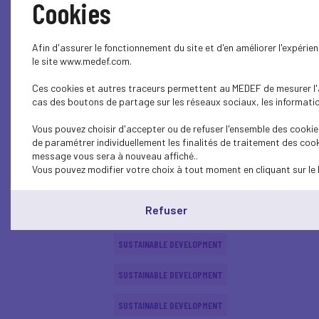
Cookies
SUSTAINABLE DEVELOPMENT
Afin d'assurer le fonctionnement du site et d'en améliorer l'expéri
SUSTAINABLE DEVELOPMENT
le site www.medef.com.
Ces cookies et autres traceurs permettent au MEDEF de mesurer l'au
SUSTAINABLE DEVELOPMENT
cas des boutons de partage sur les réseaux sociaux, les information
INTERNATIONAL - EUROPE
Vous pouvez choisir d'accepter ou de refuser l'ensemble des cookies
de paramétrer individuellement les finalités de traitement des cook
ECONOMY
message vous sera à nouveau affiché..
Vous pouvez modifier votre choix à tout moment en cliquant sur le 
SUSTAINABLE DEVELOPMENT
Refuser
SUSTAINABLE DEVELOPMENT
SUSTAINABLE DEVELOPMENT
SUSTAINABLE DEVELOPMENT
SUSTAINABLE DEVELOPMENT