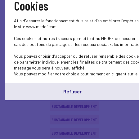
Cookies
SUSTAINABLE DEVELOPMENT
Afin d'assurer le fonctionnement du site et d'en améliorer l'expéri
SUSTAINABLE DEVELOPMENT
le site www.medef.com.
Ces cookies et autres traceurs permettent au MEDEF de mesurer l'au
SUSTAINABLE DEVELOPMENT
cas des boutons de partage sur les réseaux sociaux, les information
INTERNATIONAL - EUROPE
Vous pouvez choisir d'accepter ou de refuser l'ensemble des cookies
de paramétrer individuellement les finalités de traitement des cook
ECONOMY
message vous sera à nouveau affiché..
Vous pouvez modifier votre choix à tout moment en cliquant sur le 
SUSTAINABLE DEVELOPMENT
Refuser
SUSTAINABLE DEVELOPMENT
SUSTAINABLE DEVELOPMENT
SUSTAINABLE DEVELOPMENT
SUSTAINABLE DEVELOPMENT